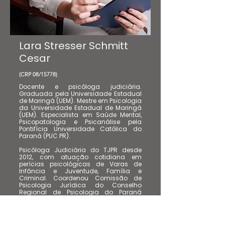
Lara Stresser Schmitt
Cesar
(CRP 08/15778)
Docente e psicóloga judiciária.
Graduada pela Universidade Estadual
de Maringá (UEM). Mestre em Psicologia
da Universidade Estadual de Maringá
(UEM). Especialista em Saúde Mental,
Psicopatologia e Psicanálise pela
Pontifícia Universidade Católica do
Paraná (PUC PR).
Psicóloga Judiciária do TJPR desde
2012, com atuação cotidiana em
perícias psicológicas de Varas de
Infância e Juventude, Família e
Criminal. Coordenou Comissão de
Psicologia Jurídica do Conselho
Regional de Psicologia do Paraná
(CRP-Pr – Subsede Londrina) de 2016 a
2020. Membro da American
Psychology-Law Society,
Coordenadora Interdisciplinar do