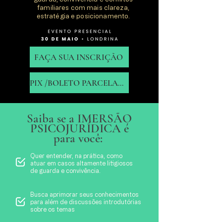
familiares com mais clareza,
estratégia e posicionamento.
FAÇA SUA INSCRIÇÃO
PIX /BOLETO PARCELADO
Saiba se a IMERSÃO
PSICOJURÍDICA é
para você:
Quer entender, na prática, como
atuar em casos altamente litigiosos
de guarda e convivência.
Busca aprimorar seus conhecimentos
para além de discussões introdutórias
sobre os temas