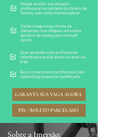
Deseja ampliar sua atuação
profissional no contexto do Direito de
Família, com visão interdisciplinar.
Sente insegurança diante de
demandas que chegam até você e
gostaria de espaço para discutir
casos.
Quer aprender com profissionais
referência e que já atuam há anos na
área.
Busca crescimento profissional com
networking presencial qualificado.
GARANTA SUA VAGA AGORA
PIX / BOLETO PARCELADO
Sobre a Imersão: