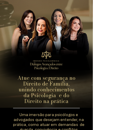
Atue com segurança no
Direito de Família,
unindo conhecimentos
da Psicologia e do
Direito na prática
Uma imersão para psicólogos e
advogados que desejam entender, na
prática, como atuar em demandas de
guarda, convivência e conflitos