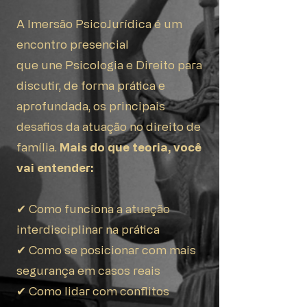
A Imersão PsicoJurídica é um
encontro presencial
que une Psicologia e Direito para
discutir, de forma prática e
aprofundada, os principais
desafios da atuação no direito de
família.
Mais do que teoria, você
vai entender:
✔ Como funciona a atuação
interdisciplinar na prática
✔ Como se posicionar com mais
segurança em casos reais
✔ Como lidar com conflitos